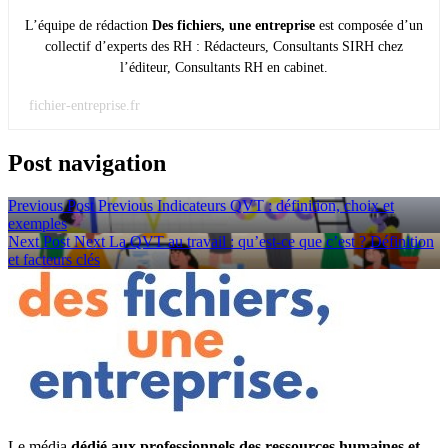
L’équipe de rédaction
Des fichiers, une entreprise
est composée d’un
collectif d’experts des RH : Rédacteurs, Consultants SIRH chez
l’éditeur, Consultants RH en cabinet.
fichier-entreprise.fr
Post navigation
Previous Post
Previous
Indicateurs QVT : définition, choix et
exemples
Next Post
Next
La QVT au travail : qu’est-ce que c’est ? Définition
et facteurs clés
Le média
dédié aux professionnels des ressources humaines et