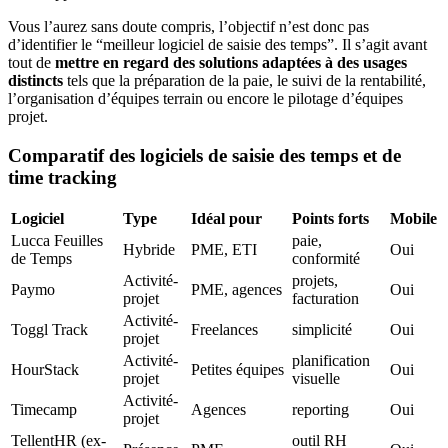
Vous l’aurez sans doute compris, l’objectif n’est donc pas
d’identifier le “meilleur logiciel de saisie des temps”. Il s’agit avant
tout de
mettre en regard des solutions adaptées à des usages
distincts
tels que la préparation de la paie, le suivi de la rentabilité,
l’organisation d’équipes terrain ou encore le pilotage d’équipes
projet.
Comparatif des logiciels de saisie des temps et de
time tracking
Logiciel
Type
Idéal pour
Points forts
Mobile
Lucca Feuilles
paie,
Hybride
PME, ETI
Oui
de Temps
conformité
Activité-
projets,
Paymo
PME, agences
Oui
projet
facturation
Activité-
Toggl Track
Freelances
simplicité
Oui
projet
Activité-
planification
HourStack
Petites équipes
Oui
projet
visuelle
Activité-
Timecamp
Agences
reporting
Oui
projet
TellentHR (ex-
outil RH