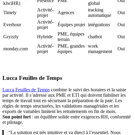
Présence
PME
Oui
kiwiHR)
global
Activité-
tracking
Timely
Agences
Oui
projet
automatique
Activité-
Everhour
Équipes projet
intégrations
Oui
projet
PME, équipes
Gryzzly
Hybride
chatbot
Oui
terrain
Activité-
PME, grandes
work
monday.com
Oui
projet
équipes
management
Lucca Feuilles de Temps
Lucca Feuilles de Temps
combine le suivi des horaires et la saisie
par activité. Il s’adresse aux PME et ETI qui doivent fiabiliser les
temps de travail tout en sécurisant la préparation de la paie. Les
règles de temps structurées, les validations managériales et les
exports de variables limitent les retraitements en fin de mois.
Son point fort
: un équilibre solide entre exigences RH, conformité
et pilotage.
“La solution est très intuitive et va direct à l’essentiel. Nous