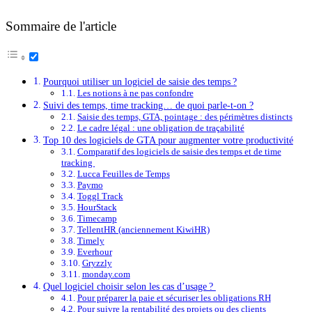
Sommaire de l'article
Pourquoi utiliser un logiciel de saisie des temps ?
Les notions à ne pas confondre
Suivi des temps, time tracking… de quoi parle-t-on ?
Saisie des temps, GTA, pointage : des périmètres distincts
Le cadre légal : une obligation de traçabilité
Top 10 des logiciels de GTA pour augmenter votre productivité
Comparatif des logiciels de saisie des temps et de time
tracking
Lucca Feuilles de Temps
Paymo
Toggl Track
HourStack
Timecamp
TellentHR (anciennement KiwiHR)
Timely
Everhour
Gryzzly
monday.com
Quel logiciel choisir selon les cas d’usage ?
Pour préparer la paie et sécuriser les obligations RH
Pour suivre la rentabilité des projets ou des clients