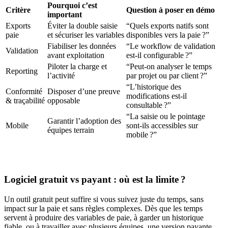
Pourquoi c’est
Critère
Question à poser en démo
important
Exports
Éviter la double saisie
“Quels exports natifs sont
paie
et sécuriser les variables
disponibles vers la paie ?”
Fiabiliser les données
“Le workflow de validation
Validation
avant exploitation
est-il configurable ?”
Piloter la charge et
“Peut-on analyser le temps
Reporting
l’activité
par projet ou par client ?”
“L’historique des
Conformité
Disposer d’une preuve
modifications est-il
& traçabilité
opposable
consultable ?”
“La saisie ou le pointage
Garantir l’adoption des
Mobile
sont-ils accessibles sur
équipes terrain
mobile ?”
Logiciel gratuit vs payant : où est la limite ?
Un outil gratuit peut suffire si vous suivez juste du temps, sans
impact sur la paie et sans règles complexes. Dès que les temps
servent à produire des variables de paie, à garder un historique
fiable, ou à travailler avec plusieurs équipes, une version payante